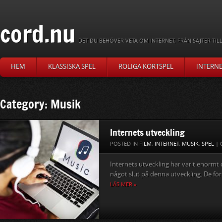
cord.nu
DET DU BEHÖVER VETA OM INTERNET, FRÅN SAJTER TILL
HEM
KLASSISKA SPEL
ROLIGA KORTSPEL
INTERN
Category: Musik
Internets utveckling
POSTED IN
FILM
,
INTERNET
,
MUSIK
,
SPEL
|
Internets utveckling har varit enormt o
något slut på denna utveckling. De för
LÄS MER »