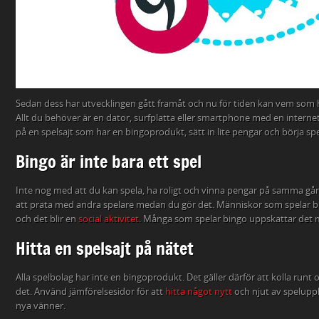
Sedan dess har utvecklingen gått framåt och nu för tiden kan vem som 
Allt du behöver är en dator, surfplatta eller smartphone med en interne
på en spelsajt som har en bingoprodukt, sätt in lite pengar och börja spe
Bingo är inte bara ett spel
Inte nog med att du kan spela, ha roligt och vinna pengar på samma gå
att prata med andra spelare medan du gör det. Människor som spelar b
och det blir en
social aktivitet
. Många som spelar bingo uppskattar det m
Hitta en spelsajt på nätet
Alla spelbolag har inte en bingoprodukt. Det gäller därför att kolla runt 
det. Använd jämförelsesidor för att
hitta något nytt
och njut av spelupp
nya vänner.